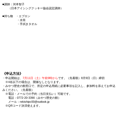
■講師：河本智子
（日本アイシングクッキー協会認定講師）
■持ち物 ・エプロン
・水筒
・手拭きタオル
《申込方法》
・申込開始は、
7月11日（土）午前9時から
です。（先着順）8月9日（日）締切
※4名以下の場合は、開催なしとなります。
・みやづ歴史の館窓口で、所定の申込用紙に必要事項を記入し、参加料を添えてお申込
みください。（先着順）
※電話・メールでの予約（当日支払い）可能です。
電話：0772-20-3390（みやづ歴史の館）
メール：rekishipc00@outlook.jp
※QRコード決済使えます。