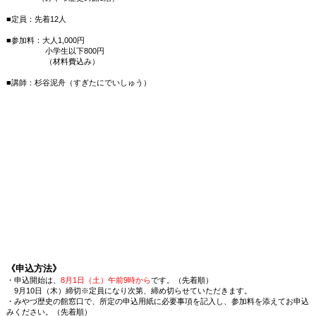
■定員：先着12人
■参加料：大人1,000円
小学生以下800円
（材料費込み）
■講師：杉谷泥舟（すぎたにでいしゅう）
《申込方法》
・申込開始は、
8月1日（土）午前9時から
です。（先着順）
9月10日（木）締切※定員になり次第、締め切らせていただきます。
・みやづ歴史の館窓口で、所定の申込用紙に必要事項を記入し、参加料を添えてお申込
みください。（先着順）